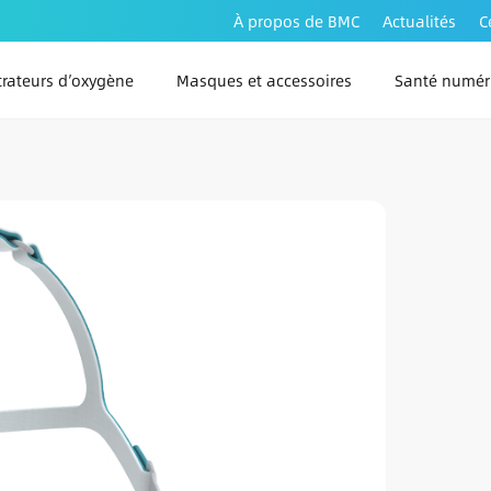
À propos de BMC
Actualités
C
rateurs d’oxygène
Masques et accessoires
Santé numér
PAP Link 
PAP Link 
PAP Link A