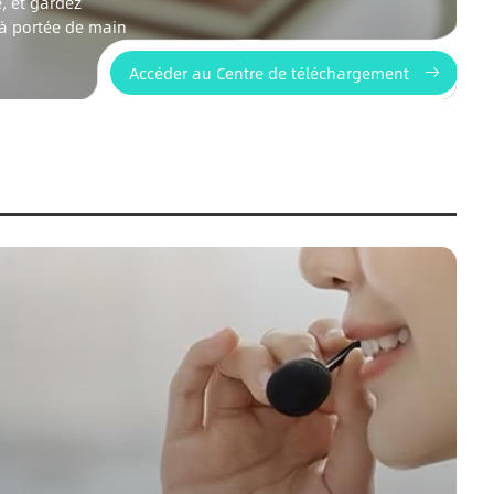
, et gardez
 à portée de main
Accéder au Centre de téléchargement