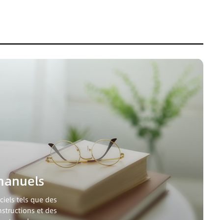
manuels
iels tels que des
nstructions et des