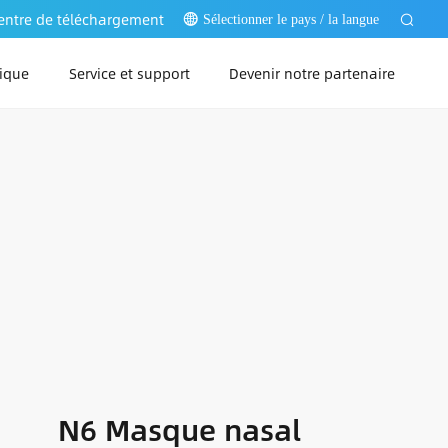
entre de téléchargement
Sélectionner le pays / la langue
ique
Service et support
Devenir notre partenaire
Web
PC
pp
N6 Masque nasal