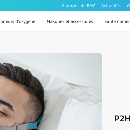
À propos de BMC
Actualités
C
rateurs d’oxygène
Masques et accessoires
Santé numér
PAP Link 
PAP Link 
PAP Link A
P2H