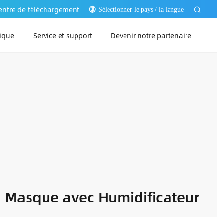
entre de téléchargement
Sélectionner le pays / la langue
ique
Service et support
Devenir notre partenaire
Web
PC
pp
 Masque avec Humidificateur