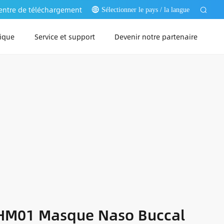
entre de téléchargement
Sélectionner le pays / la langue
ique
Service et support
Devenir notre partenaire
Web
PC
pp
HM01 Masque Naso Buccal