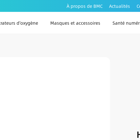
À propos de BMC
Actualités
C
rateurs d’oxygène
Masques et accessoires
Santé numér
PAP Link 
PAP Link 
PAP Link A